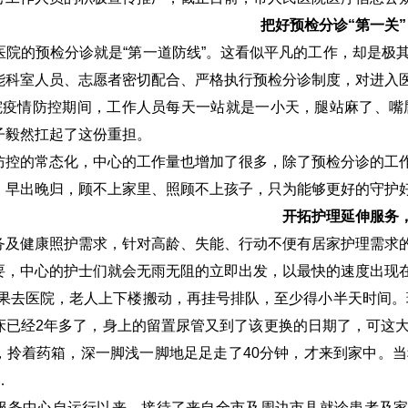
把好预检分诊“第一关
医院的预检分诊就是“第一道防线”。这看似平凡的工作，却是极
能科室人员、志愿者密切配合、严格执行预检分诊制度，对进入
医院疫情防控期间，工作人员每天一站就是一小天，腿站麻了、
子毅然扛起了这份重担。
防控的常态化，中心的工作量也增加了很多，除了预检分诊的工
，早出晚归，顾不上家里、照顾不上孩子，只为能够更好的守护
开拓护理延伸服务
务及健康照护需求，针对高龄、失能、行动不便有居家护理需求
要，中心的护士们就会无雨无阻的立即出发，以最快的速度出现
如果去医院，老人上下楼搬动，再挂号排队，至少得小半天时间。
床已经
2
年多了，身上的留置尿管又到了该更换的日期了，可这
，拎着药箱，深一脚浅一脚地足足走了
40
分钟，才来到家中。当
…
服务中心自运行以来，接待了来自全市及周边市县就诊患者及