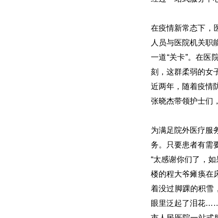
在疫情新常态下，
人员与医院机关职
一道“关卡”。在
刻，这群柔弱的女
近两年，随着疫情
张晓杰带领护士们
为满足院外医疗服
务。只要患者有需
“太感谢你们了，
楼的程大爷瘫痪在
着没过脚踝的积雪
眼里泛起了泪花…
市人民医院一站式