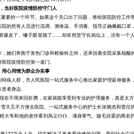
”，当好医院疫情防控守门人
其重要的一个环节。如果这个关口出了问题，将给医院防控工作
医院的所有人员进行流调、测体温、手消毒、指导正确佩戴口罩
嘴唇爆皮了、嗓子眼冒烟了……却依然坚守在岗位上，没有一个
作，她们奔跑于发热门诊和检验科之间，还承担着全院采集核酸
好医院疫情防控第一道门。
，用心用情为群众办实事
的特殊人群，市人民医院一站式服务中心推出家庭护理延伸服务
在患者身边。
现在不用来回折腾，在家就能享受到专业的护理服务，真是太方
大雪天又不方便去医院。一站式服务中心的护士长张晓杰和责任
程大爷和他的老伴看到风尘仆仆、满身寒气、睫毛挂霜的两名
家属
132
万余人次，切实解决了患者看病难的问题，受到社会广