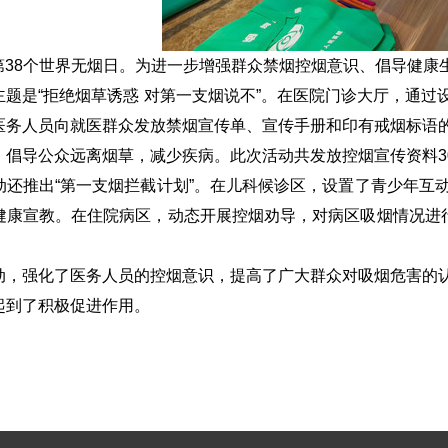
日是第38个世界无烟日。为进一步增强群众禁烟控烟意识、倡导健
主题是“拒绝烟草诱惑 对第一支烟说不”。在医院门诊大厅，通
医务人员向就医群众发放禁烟宣传单、宣传手册和印有戒烟标语
倡导公众远离烟䓍，减少疾病。此次活动共发放控烟宣传资料300
动还推出“第一支烟拦截计划”。在儿科候诊区，设置了青少年互
健康宣教。在住院病区，动态开展控烟劝导，对病区吸烟情况进行
动，强化了医务人员的控烟意识，提高了广大群众对吸烟危害的
起到了积极促进作用。