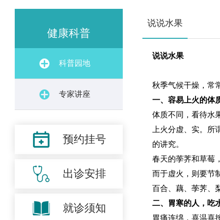
说说水果
健康科普
说说水果
科普园地
秋季气候干燥，常
专家讲座
一、容易上火的体
体质不同，看待水
上火分虚、实。所
预约挂号
的讲究。
春天的荸荠和草莓
出诊安排
而于虚火，则要节
百合、藕、荸荠、
二、胃寒的人，吃
就诊须知
胃痛连绵，喜温喜